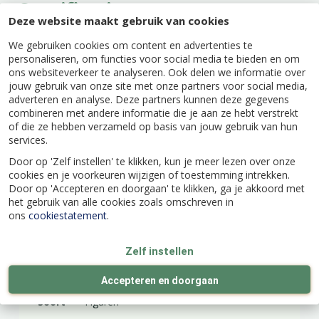
Specificaties
Deze website maakt gebruik van cookies
We gebruiken cookies om content en advertenties te
EAN code
728162120397
personaliseren, om functies voor social media te bieden en om
ons websiteverkeer te analyseren. Ook delen we informatie over
jouw gebruik van onze site met onze partners voor social media,
Merk
Lemax
adverteren en analyse. Deze partners kunnen deze gegevens
combineren met andere informatie die je aan ze hebt verstrekt
of die ze hebben verzameld op basis van jouw gebruik van hun
Lengte (cm)
8
services.
Door op 'Zelf instellen' te klikken, kun je meer lezen over onze
cookies en je voorkeuren wijzigen of toestemming intrekken.
Breedte (cm)
5.4
Door op 'Accepteren en doorgaan' te klikken, ga je akkoord met
het gebruik van alle cookies zoals omschreven in
ons
cookiestatement
.
Hoogte (cm)
4.3
Zelf instellen
Materiaal
Hars
Accepteren en doorgaan
Soort
Figuren