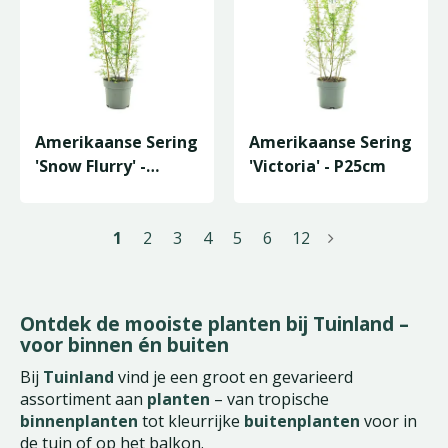
Amerikaanse Sering
Amerikaanse Sering
'Snow Flurry' -
'Victoria' - P25cm
P25cm
1
2
3
4
5
6
12
Ontdek de mooiste planten bij Tuinland –
voor binnen én buiten
Bij
Tuinland
vind je een groot en gevarieerd
assortiment aan
planten
– van tropische
binnenplanten
tot kleurrijke
buitenplanten
voor in
de tuin of op het balkon.