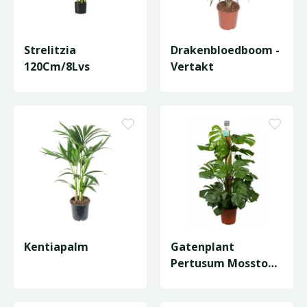
Strelitzia
Drakenbloedboom -
120Cm/8Lvs
Vertakt
Kentiapalm
Gatenplant
Pertusum Mosstok -
P24cm