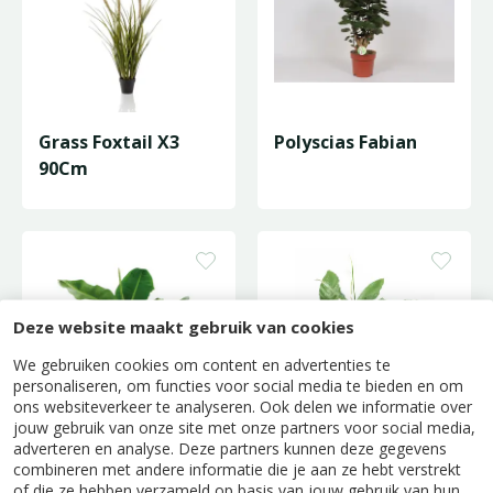
Grass Foxtail X3
Polyscias Fabian
90Cm
Deze website maakt gebruik van cookies
We gebruiken cookies om content en advertenties te
personaliseren, om functies voor social media te bieden en om
ons websiteverkeer te analyseren. Ook delen we informatie over
jouw gebruik van onze site met onze partners voor social media,
adverteren en analyse. Deze partners kunnen deze gegevens
Musa Dwarf
Lepelplant 'Sweet
combineren met andere informatie die je aan ze hebt verstrekt
Cavendish -
Sebastiano' - P24cm
of die ze hebben verzameld op basis van jouw gebruik van hun