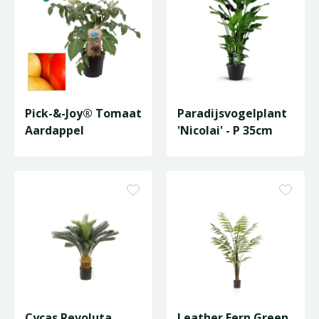
Pick-&-Joy® Tomaat
Paradijsvogelplant
Aardappel
'Nicolai' - P 35cm
Cycas Revoluta
Leather Fern Green