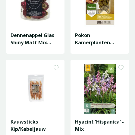
Dennenappel Glas
Pokon
Shiny Matt Mix
Kamerplanten
D2.5H.6Cm
Voedingskegels – 10
Ossenbloed
stuks
Kauwsticks
Hyacint 'Hispanica' -
Kip/Kabeljauw
Mix