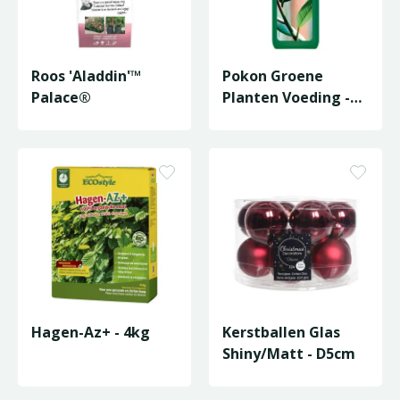
Roos 'Aladdin'™
Pokon Groene
Palace®
Planten Voeding -
500 ml
Hagen-Az+ - 4kg
Kerstballen Glas
Shiny/Matt - D5cm