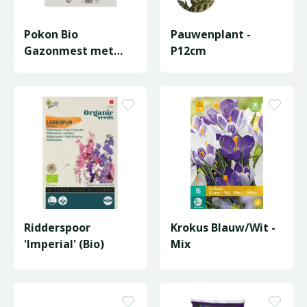
Pokon Bio
Pauwenplant -
Gazonmest met
P12cm
Kalk 3-in-1 - 1kg
Ridderspoor
Krokus Blauw/Wit -
'Imperial' (Bio)
Mix