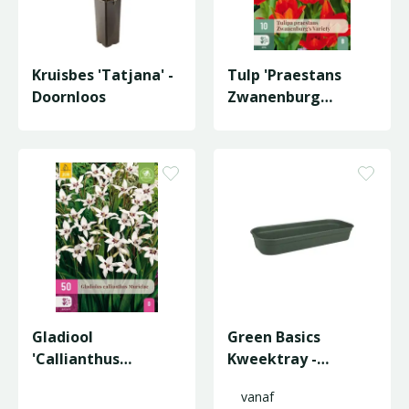
Kruisbes 'Tatjana' -
Tulp 'Praestans
Doornloos
Zwanenburg
Variety'
Gladiool
Green Basics
'Callianthus
Kweektray -
Murielae' - 50st
Bladgroen
vanaf