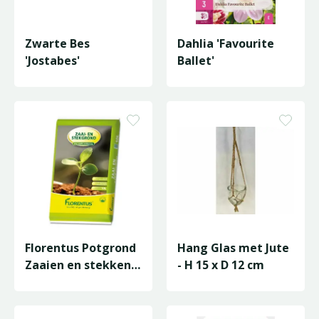
Zwarte Bes
Dahlia 'Favourite
'Jostabes'
Ballet'
Florentus Potgrond
Hang Glas met Jute
Zaaien en stekken -
- H 15 x D 12 cm
10 L