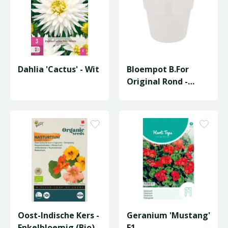
Dahlia 'Cactus' - Wit
Bloempot B.For
Original Rond -
D14/H13cm Wit
Oost-Indische Kers -
Geranium 'Mustang'
Enkelbloemig (Bio)
F1