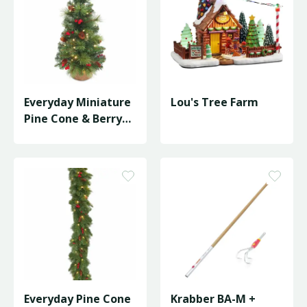
Everyday Miniature
Lou's Tree Farm
Pine Cone & Berry
Tree LED -
D46/H81cm
Everyday Pine Cone
Krabber BA-M +