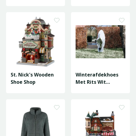
D20/H120cm
St. Nick's Wooden
Winterafdekhoes
Shoe Shop
Met Rits Wit
Ø250Cmx3M 70
G/M²