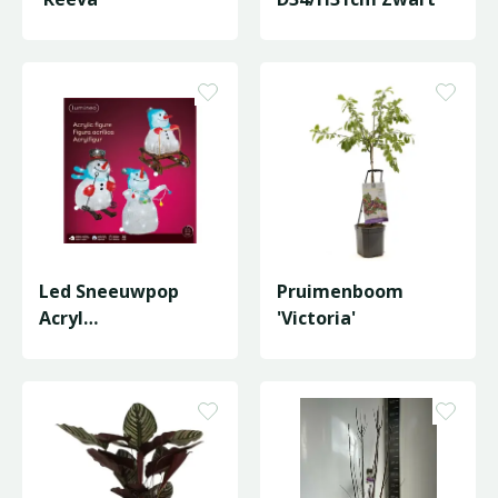
Led Sneeuwpop
Pruimenboom
Acryl
'Victoria'
Skiing/Sledding/Ste
ady Bo
L.21.5W.29.5H…