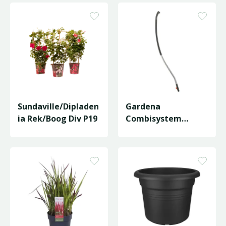
Sundaville/Dipladen
Gardena
ia Rek/Boog Div P19
Combisystem
Ergoline Steel 150
cm