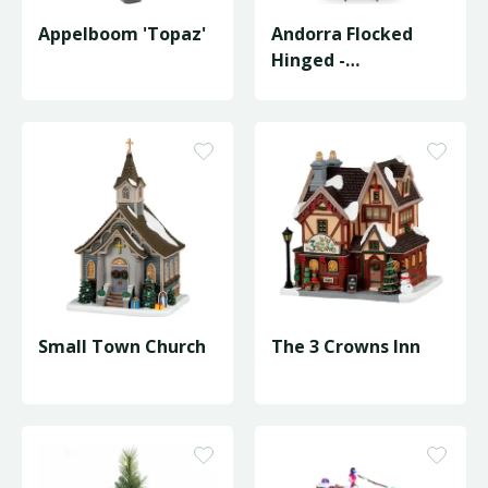
Appelboom 'Topaz'
Andorra Flocked
Hinged -
D155/H228cm
Small Town Church
The 3 Crowns Inn