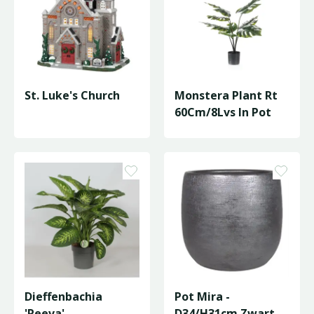
St. Luke's Church
Monstera Plant Rt
60Cm/8Lvs In Pot
Dieffenbachia
Pot Mira -
'Reeva'
D34/H31cm Zwart