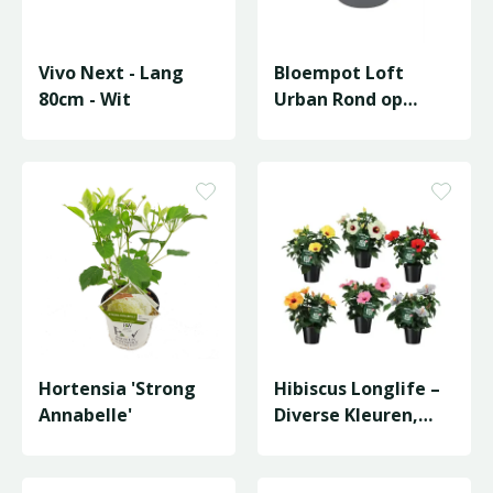
Vivo Next - Lang
Bloempot Loft
80cm - Wit
Urban Rond op
Wielen - D39/H35cm
Antraciet
Hortensia 'Strong
Hibiscus Longlife –
Annabelle'
Diverse Kleuren,
Langbloeiend