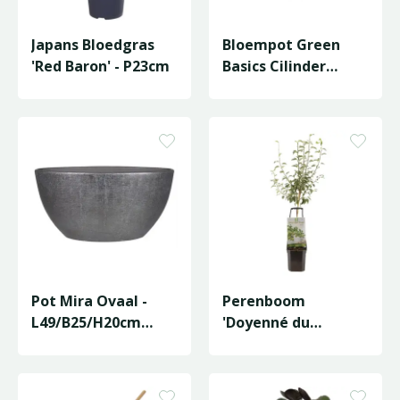
Japans Bloedgras
Bloempot Green
'Red Baron' - P23cm
Basics Cilinder
D78/H6cm Zwart
Pot Mira Ovaal -
Perenboom
L49/B25/H20cm
'Doyenné du
Zwart
Comice'