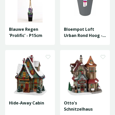
Blauwe Regen
Bloempot Loft
'Prolific' - P15cm
Urban Rond Hoog -
D34/H45cm
Antraciet
Hide-Away Cabin
Otto's
Schnitzelhaus