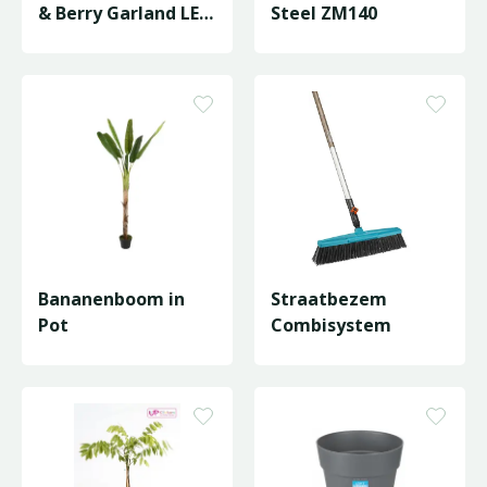
& Berry Garland LED
Steel ZM140
- L274cm
Bananenboom in
Straatbezem
Pot
Combisystem